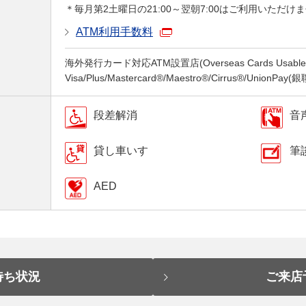
＊毎月第2土曜日の21:00～翌朝7:00はご利用いただけ
ATM利用手数料
海外発行カード対応ATM設置店(Overseas Cards Usable a
Visa/Plus/Mastercard®/Maestro®/Cirrus®/UnionPay
段差解消
音
貸し車いす
筆
AED
待ち状況
ご来店