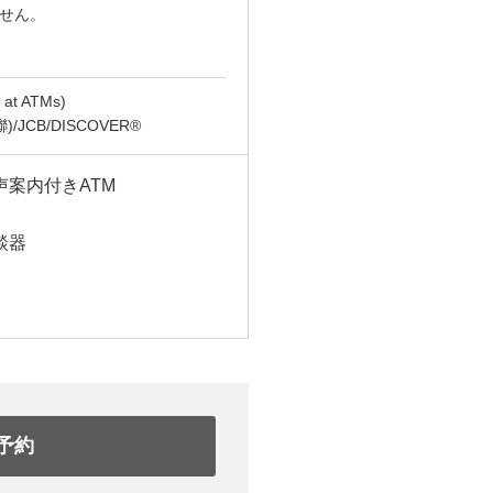
ません。
t ATMs)
(銀聯)/JCB/DISCOVER®
声案内付きATM
談器
予約