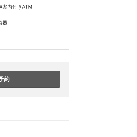
声案内付きATM
談器
予約