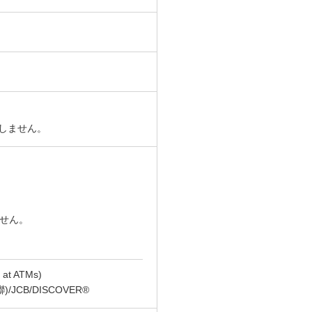
たしません。
ません。
t ATMs)
(銀聯)/JCB/DISCOVER®