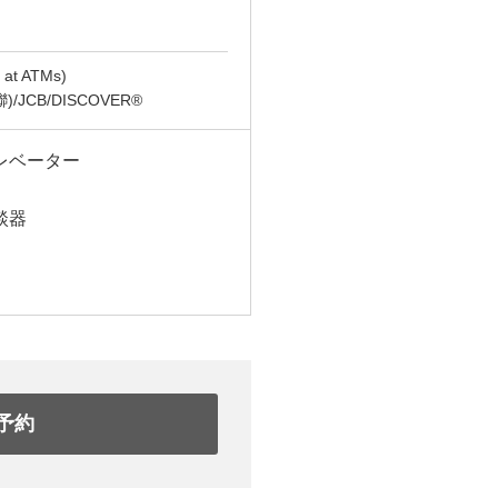
t ATMs)
(銀聯)/JCB/DISCOVER®
レベーター
談器
予約