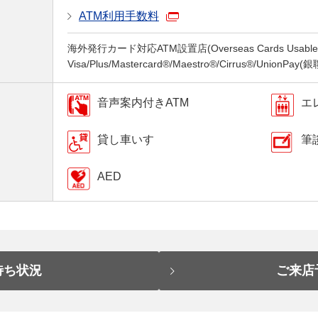
ATM利用手数料
海外発行カード対応ATM設置店(Overseas Cards Usable a
Visa/Plus/Mastercard®/Maestro®/Cirrus®/UnionPay
音声案内付きATM
エ
貸し車いす
筆
AED
待ち状況
ご来店