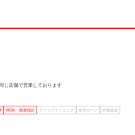
）は同じ店舗で営業しております
M
NISA・投資信託
ライフプランニング
住宅ローン
外国送金