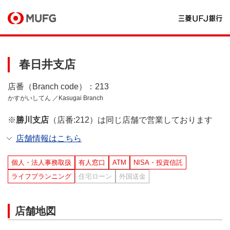
春日井支店
店番（Branch code）：213
かすがいしてん ／Kasugai Branch
※
勝川支店
（店番:212）は同じ店舗で営業しております
店舗情報はこちら
個人・法人事務取扱
有人窓口
ATM
NISA・投資信託
ライフプランニング
住宅ローン
外国送金
店舗地図