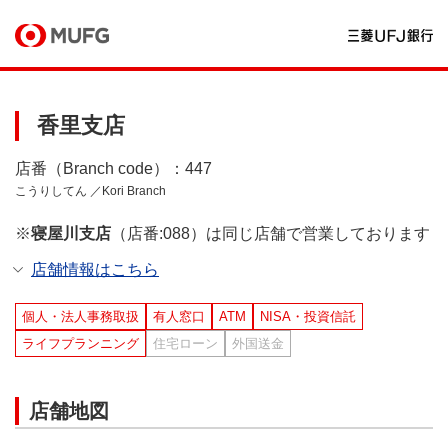
香里支店
店番（Branch code）：447
こうりしてん ／Kori Branch
※
寝屋川支店
（店番:088）は同じ店舗で営業しております
店舗情報はこちら
個人・法人事務取扱
有人窓口
ATM
NISA・投資信託
ライフプランニング
住宅ローン
外国送金
店舗地図