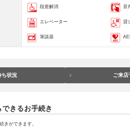
段差解消
音
エレベーター
貸
筆談器
AE
待ち状況
ご来店
らできるお手続き
続きができます。