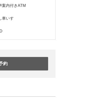
声案内付きATM
し車いす
D
予約