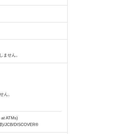
たしません。
ません。
t ATMs)
(銀聯)/JCB/DISCOVER®