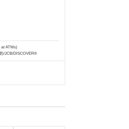
t ATMs)
(銀聯)/JCB/DISCOVER®