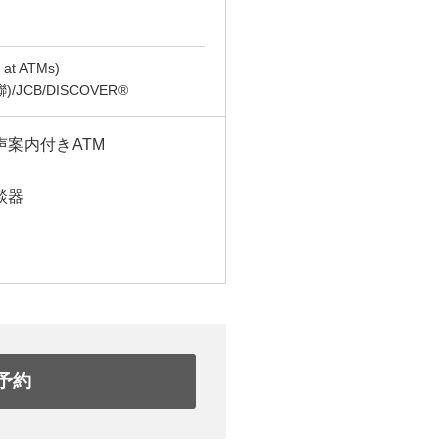
t ATMs)
(銀聯)/JCB/DISCOVER®
声案内付きATM
談器
予約