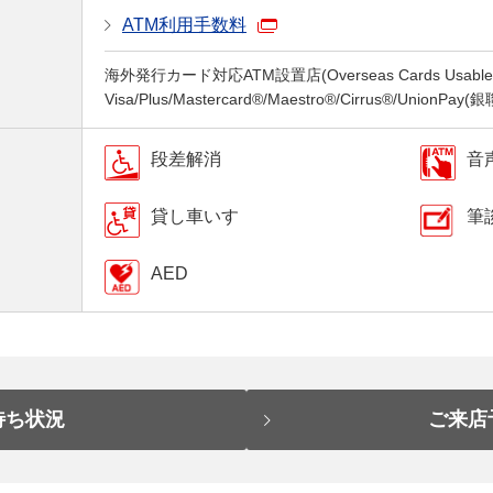
ATM利用手数料
海外発行カード対応ATM設置店(Overseas Cards Usable a
Visa/Plus/Mastercard®/Maestro®/Cirrus®/UnionPay
段差解消
音
貸し車いす
筆
AED
待ち状況
ご来店