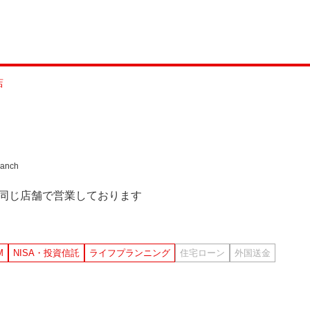
店
anch
）は同じ店舗で営業しております
M
NISA・投資信託
ライフプランニング
住宅ローン
外国送金