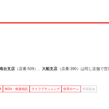
南台支店
（店番:509）、
大船支店
（店番:390）は同じ店舗で
M
NISA・投資信託
ライフプランニング
住宅ローン
外国送金