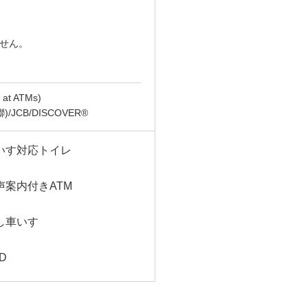
ません。
t ATMs)
(銀聯)/JCB/DISCOVER®
いす対応トイレ
声案内付きATM
し車いす
D