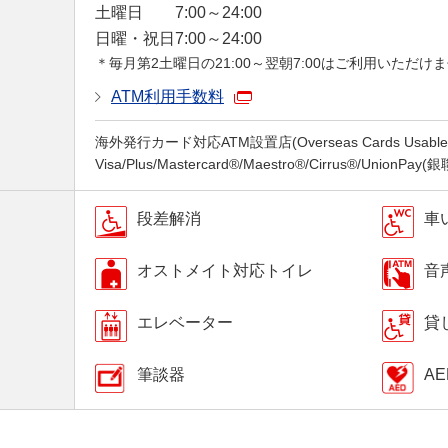
土曜日
7:00～24:00
日曜・祝日
7:00～24:00
＊毎月第2土曜日の21:00～翌朝7:00はご利用いただけ
ATM利用手数料
海外発行カード対応ATM設置店(Overseas Cards Usable a
Visa/Plus/Mastercard®/Maestro®/Cirrus®/UnionPay
段差解消
車
オストメイト対応トイレ
音
エレベーター
貸
筆談器
AE