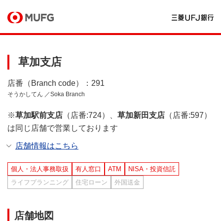
草加支店
店番（Branch code）：291
そうかしてん ／Soka Branch
※
草加駅前支店
（店番:724）、
草加新田支店
（店番:597）
は同じ店舗で営業しております
店舗情報はこちら
個人・法人事務取扱
有人窓口
ATM
NISA・投資信託
ライフプランニング
住宅ローン
外国送金
店舗地図