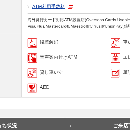
ATM利用手数料
海外発行カード対応ATM設置店(Overseas Cards Usable a
Visa/Plus/Mastercard®/Maestro®/Cirrus®/UnionPay
段差解消
車
音声案内付きATM
エ
貸し車いす
筆
AED
待ち状況
ご来店