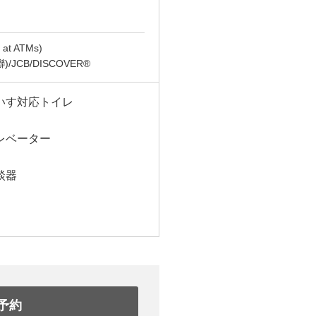
t ATMs)
(銀聯)/JCB/DISCOVER®
いす対応トイレ
レベーター
談器
予約