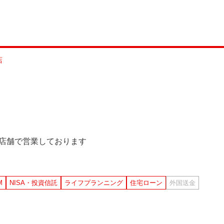
店
じ店舗で営業しております
M
NISA・投資信託
ライフプランニング
住宅ローン
外国送金